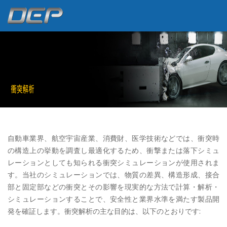
自動車業界、航空宇宙産業、消費財、医学技術などでは、衝突時
の構造上の挙動を調査し最適化するため、衝撃または落下シミュ
レーションとしても知られる衝突シミュレーションが使用されま
す。当社のシミュレーションでは、物質の差異、構造形成、接合
部と固定部などの衝突とその影響を現実的な方法で計算・解析・
シミュレーションすることで、安全性と業界水準を満たす製品開
発を確証します。衝突解析の主な目的は、以下のとおりです: