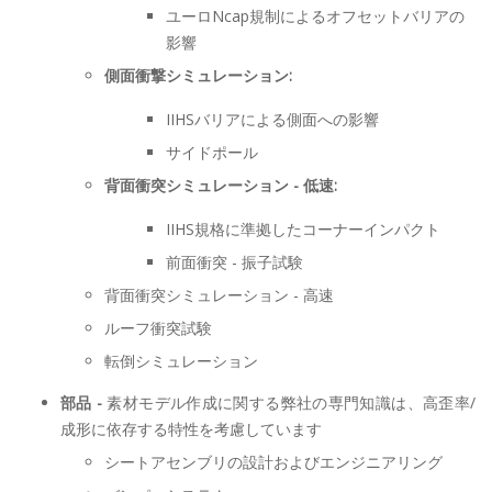
ユーロNcap規制によるオフセットバリアの
影響
側面衝撃シミュレーション:
IIHSバリアによる側面への影響
サイドポール
背面衝突シミュレーション - 低速:
IIHS規格に準拠したコーナーインパクト
前面衝突 - 振子試験
背面衝突シミュレーション - 高速
ルーフ衝突試験
転倒シミュレーション
部品 -
素材モデル作成に関する弊社の専門知識は、高歪率/
成形に依存する特性を考慮しています
シートアセンブリの設計およびエンジニアリング