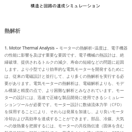
熱解析
1. Motor Thermal Analysis –
モーターの熱解析−温度は、電子機器
の性能に影響を及ぼす重要な要因です。電子機械の熱設計は、絶
縁破壊、提供されるトルクの減少、寿命の短縮などの問題に起因
します。より小型でより効率的な電気モーターを開発するために
は、従来の電磁設計と並行して、より多くの熱解析を実行する必
要があります。電気モーターの熱解析は、電磁解析よりも、モデ
ル構築と精度の点で、より困難な解析とみなされています。モー
ターの設計には、迅速で正確な製品開発に使用できるシミュレー
ションツールが必要です。モーター設計に数値流体力学（CFD）
を採用することにより、それらは発展を加速し、より良いモータ
冷却および高効率を達成することができます。部品、冷媒、大気
への放熱量を把握するには、モーターの共役熱伝達（固体を含む