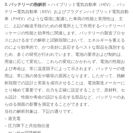
3. バッテリーの熱解析 –
ハイブリッド電気自動車（HEV）、バッ
テリー電気自動車（BEV）およびプラグインハイブリッド電気自動
車（PHEV）のような環境に配慮した車両の性能と実用性は、主
に、上記の輸送手段のための発電所として作用するバッテリーパ
ッケージの性能と効率性に関連します。バッテリーの製造プロセ
スにおける全ての解析と試験段階において、エネルギーを蓄える
のにより効率的で、かつ良好に反応するベストな部品を識別する
ため、多くの研究が行われています。電池の要求および制約は、
用途に応じて変化し、これらの変化にかかわらず、電池の性能お
よび寿命は、常に温度因子によって示されます。バッテリーの使
用は、常に熱の発生や吸収の原因となります。したがって、熱解
析段階での設計と実装を成功させることは、電池製造メーカーに
とり極めて重要です。出力を正確に設定することで、原材料、セ
ル設計、性能や寿命の設計を左右する部品など、バッテリーのあ
らゆる側面の影響を測定することができます。
当社の解析対象は、下記の通りです。
– 過充電
– 圧力降下と共役熱伝達
– センサー回路解析