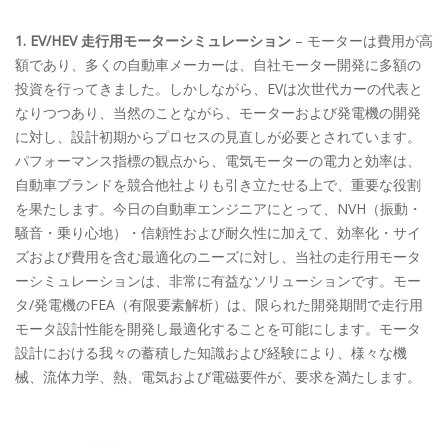
1. EV/HEV 走行用モーターシミュレーション
– モーターは費用が高
額であり、多くの自動車メーカーは、自社モーター開発に多額の
投資を行ってきました。しかしながら、EVは次世代カーの代表と
なりつつあり、当然のことながら、モーターおよび発電機の開発
に対し、設計初期からプロセスの見直しが必要とされています。
パフォーマンス指標の観点から、電気モーターの電力と効率は、
自動車ブランドを競合他社よりも引き立たせる上で、重要な役割
を果たします。今日の自動車エンジニアにとって、NVH（振動・
騒音・乗り心地）・信頼性および耐久性に加えて、効率化・サイ
ズおよび費用を含む最適化のニーズに対し、当社の走行用モータ
ーシミュレーションは、非常に有益なソリューションです。モー
タ/発電機のFEA（有限要素解析）は、限られた開発期間で走行用
モータ設計性能を開発し最適化することを可能にします。モータ
設計における我々の蓄積した知識および経験により、様々な機
械、流体力学、熱、電気および電磁要件が、要求を満たします。