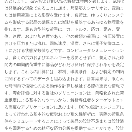
的とします。 疲労および耐久性の解析は時間を要します。故障と
は発展的な現象であることに加え、局部応力シナリオと、変動ま
たは使用荷重による影響を受けます。負荷は、ゆっくりとシステ
ムを形成する部品の励振または挙動を反映するあらゆる物理量を
指します。最も典型的な荷重は、力、トルク、応力、歪み、変
位、速度、および加速度であり、他の種類の荷重は、液圧装置に
おける圧力または流れ、回転速度、温度、さらに電子制御ユニッ
トにおける状態変数値などです。コンピュータシミュレーション
は、多くの労力およびエネルギーを必要とせずに、規定された時
間内の周期的荷重中に部品がどれだけ良好に保持されるかを決定
します。これらの計算には、材料、環境条件、および特定の制約
に関するすべてのデータも組み込まれます。計算結果は、限られ
た時間内で信頼性のある動作を計算し検証する際の重要な情報で
す。寿命評価に対する当社のソリューションは、簡略化された荷
重仮定による基本的なツールから、解析専任者をターゲットとす
る高度なアプリケーションに及びます。DEPの設計エンジニアに
よって行われる基本的な疲労および耐久性解析は、実際の荷重条
件をシミュレートすることによって製品の設計不足または設計過
多を回避するための精巧な応力分析を提供することができ、設計