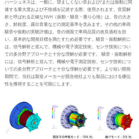
ハーシュネスは、一般に、望ましくない音および/または振動に関
連する重大度および不快感を記述する際、使用されます。音質解
析と呼ばれる正確なNVH（振動・騒音・乗り心地）は、音の大き
さ、鮮鋭度、露出音量などの測定基準を含みます。その他の車両
騒音や振動の実験評価は、音の側面で車両品質の改良過程を担
い、基本的な開発目標を満たすため必要です。騒音・振動解析に
は、信号解析と並んで、機械や電子測定技術、センサ技術につい
ての多分野アプローチと十分な理解が必要です。 騒音・振動解析
には、信号解析と並んで、機械や電子測定技術、センサ技術につ
いての多分野アプローチと十分な理解が必要です。より短い開発
期間で、当社は製造メーカーが競合他社よりも製品における優位
性を獲得することを可能にします。