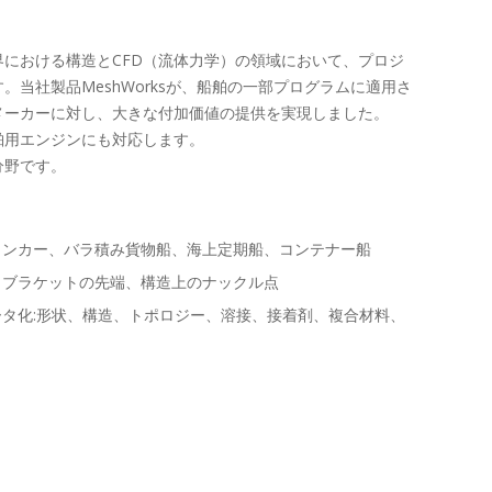
における構造とCFD（流体力学）の領域において、プロジ
当社製品MeshWorksが、船舶の一部プログラムに適用さ
メーカーに対し、大きな付加価値の提供を実現しました。
舶用エンジンにも対応します。
分野です。
タンカー、バラ積み貨物船、海上定期船、コンテナー船
、ブラケットの先端、構造上のナックル点
ータ化:形状、構造、トポロジー、溶接、接着剤、複合材料、