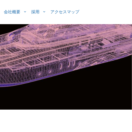
会社概要
採用
アクセスマップ
（日本）
海外拠点
ConceptWorks
採用情報（日本）
音・乗り心
パートナー
メッシュ作成
採用情報（海外）
India
計
動画
ニュース
モデル作成
YouTube動画（日本語）
USA
ポスト処理
Up Coming Webinar
グラフ作成
On Demand Webinars
ョン
プロセスの自動化
ナミクス
ョン
CAEモーフィング
M)
コンセプトモデル作成
アリング
パラメトリックモデル作成
設計イネーブラー
複合領域最適化/設計探索
CADモーフィング