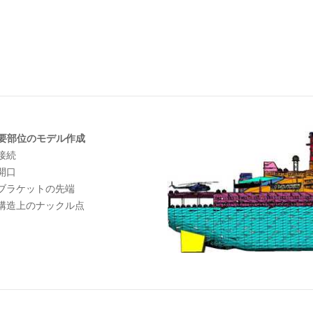
要部位のモデル作成
 接続
 開口
 ブラケットの先端
 構造上のナックル点