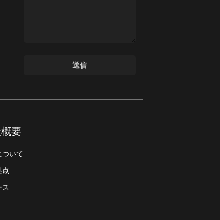
社概要
について
拠点
ース