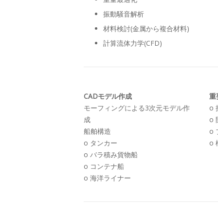
振動騒音解析
材料検討(金属から複合材料)
計算流体力学(CFD)
CADモデル作成
重
モーフィングによる3次元モデル作
o
成
o
船舶構造
o
o タンカー
o
o バラ積み貨物船
o コンテナ船
o 海洋ライナー