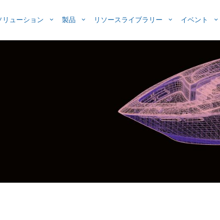
ソリューション
製品
リソースライブラリー
イベント
サービス
MeshWorks
CAEサービス
サクセスストーリー
モジュール
衝突解析
イベント情報
インダストリー
製品開発サービス
航空宇宙・防衛
カタログ一覧
NVH（振動・騒
コンセプト設計
海外イベント
地）
ADAS(先進運転支援システム)
自動車
CADによる製品設
ウェビナー/
CFD（流体力学）
エレクトロニクス
生物医学
PLM
設計最適化
e-パワートレイン
船舶
CAE評価
1Dシミュレーシ
オンサイトサービス
鉄道
設計最適化
マルチボディダイ
重機械
製造シミュレーシ
モーフィング
石油・ガス
製造性考慮設計(DF
共役熱伝達解析
リバースエンジニ
プロトタイプ作成
分析手法