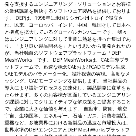
発を支援するエンジニアリング・ソリューションとお客様
の業務課題を解決するソフトウェア製品を提供しておりま
す。 DEPは、1998年に米国ミシガン州トロイで設立さ
れ、以来、ヨーロッパ、インド、中国、韓国そして日本へ
と拠点を拡大しているグローバルカンパニーです。 我々
はエンジニアリングに対して非常に熱意を持った集団であ
り、「より良い製品開発を」という思いから開発されたの
が、当社独自のソフトウェアプラットフォーム「DEP
MeshWorks」です。 DEP MeshWorksは、CAE主導プラ
ットフォームで、迅速な概念CAEおよびCADモデル生成、
CAEモデルのパラメーター化、設計探索の実現、高度なメ
ッシング、CADモーフィングを提供します。 当社製品の
導入により設計プロセスを加速化し、製品開発に変革をも
たらせます。多くのお客様が直面しているエンジニアリン
グ課題に対してクリエイティブな解決策をご提案すること
で、企業に大きな価値を与えます。 自動車、防衛、航空
宇宙、生物医学、エネルギー、石油・ガス、消費者製品、
重機など、多岐業界における新製品の迅速な市場投入は、
世界水準のDEPエンジニアとDEP MeshWorksプラットフ